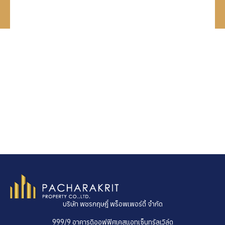
บริษัท พชรกฤษฎิ์ พร็อพเพอร์ตี้ จำกัด
999/9 อาคารดิออฟฟิศเคสแอทเซ็นทรัลเวิล์ด