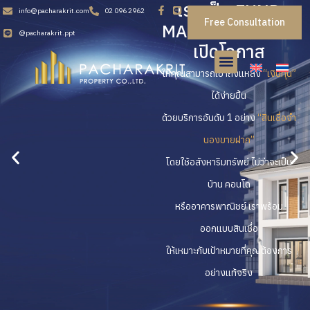
เรา เป็น FUND
info@pacharakrit.com
02 096 2962
Free Consultation
MANAGEMENT ที่
@pacharakrit.ppt
เปิดโอกาส
ให้คุณสามารถเข้าถึงแหล่ง
“เงินทุน”
ได้ง่ายขึ้น
ด้วยบริการอันดับ 1 อย่าง
“สินเชื่อจํา
นองขายฝาก”
โดยใช้อสังหาริมทรัพย์ ไม่ว่าจะเป็น
บ้าน คอนโด
หรืออาคารพาณิชย์ เราพร้อม
ออกแบบสินเชื่อ
ให้เหมาะกับเป้าหมายที่คุณต้องการ
อย่างแท้จริง